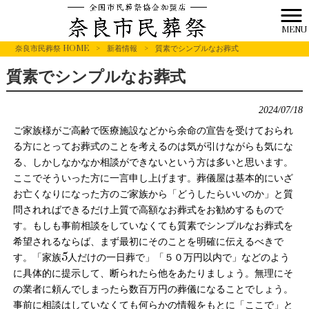
MENU
奈良市民葬祭 HOME
>
新着情報
>
質素でシンプルなお葬式
質素でシンプルなお葬式
2024/07/18
ご家族様がご高齢で医療施設などから余命の宣告を受けておられ
る方にとってお葬式のことを考えるのは気が引けながらも気にな
る、しかしなかなか相談ができないという方は多いと思います。
ここでそういった方に一言申し上げます。葬儀屋は基本的にいざ
お亡くなりになった方のご家族から「どうしたらいいのか」と質
問されればできるだけ上質で高額なお葬式をお勧めするもので
す。もしも事前相談をしていなくても質素でシンプルなお葬式を
希望されるならば、まず最初にそのことを明確に伝えるべきで
す。「家族5人だけの一日葬で」「５０万円以内で」などのよう
に具体的に提示して、断られたら他をあたりましょう。無理にそ
の業者に頼んでしまったら数百万円の葬儀になることでしょう。
事前に相談はしていなくても何らかの情報をもとに「ここで」と