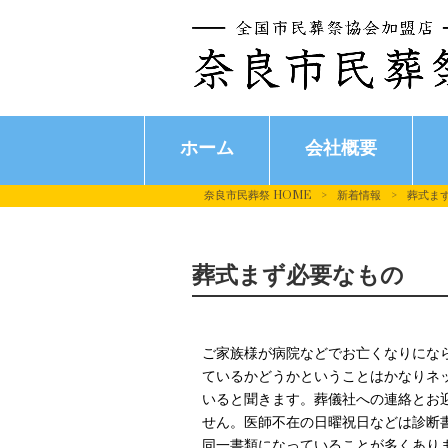
ホーム
会社概要
奈良市民葬祭 HOME
>
新着情報
>
葬式ま
葬式まず必要なもの
ご家族様が病院などでお亡くなりにな
ているかどうかということはかなりネ
いると聞きます。葬儀社への連絡とお
せん。医師不在の日曜祝日などは診断
同一書類になっていることが多くあり