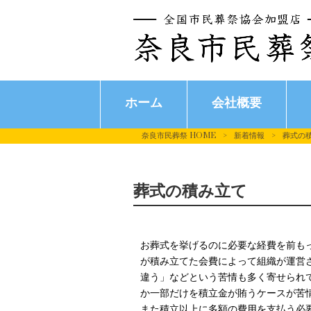
ホーム
会社概要
奈良市民葬祭 HOME
>
新着情報
>
葬式の
葬式の積み立て
お葬式を挙げるのに必要な経費を前も
が積み立てた会費によって組織が運営
違う」などという苦情も多く寄せられ
か一部だけを積立金が賄うケースが苦
また積立以上に多額の費用を支払う必