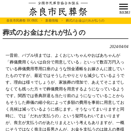
MENU
奈良市民葬祭 HOME
>
新着情報
>
葬式のお金はだれが払うの
葬式のお金はだれが払うの
2024/04/04
一昔前、バブル頃までは、よくおじいちゃんやおばあちゃんが
「葬儀費用くらいは自分で用意している」といって数百万円入っ
ている葬儀費用専用口座のような預金通帳をお嫁さんに渡してい
たものですが、最近ではそうしたやりとりも減少しているようで
す。理由は様々でしょうが、家族葬の増加で、あえてそこまでし
なくても残った方々で葬儀費用を用意するようになっているよう
です。関西では香典辞退も当たり前のようになっていることから
もそうした葬儀の縮小化によって多額の費用を事前に用意してお
く兆候は減っているように感じます。そうなってまいりますと同
時に、では「だれが支払うの」という疑問もわいてまいります
が、喪主が支払うのがあたりまえという考えもありますが、一概
にそうではなく喪主は長男さんが、お金を支払うのは故人の奥様