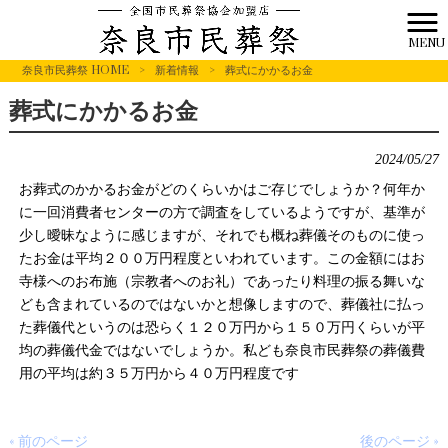
MENU
奈良市民葬祭 HOME
>
新着情報
>
葬式にかかるお金
葬式にかかるお金
2024/05/27
お葬式のかかるお金がどのくらいかはご存じでしょうか？何年か
に一回消費者センターの方で調査をしているようですが、基準が
少し曖昧なように感じますが、それでも概ね葬儀そのものに使っ
たお金は平均２００万円程度といわれています。この金額にはお
寺様へのお布施（宗教者へのお礼）であったり料理の振る舞いな
ども含まれているのではないかと想像しますので、葬儀社に払っ
た葬儀代というのは恐らく１２０万円から１５０万円くらいが平
均の葬儀代金ではないでしょうか。私ども奈良市民葬祭の葬儀費
用の平均は約３５万円から４０万円程度です
« 前のページ
後のページ »