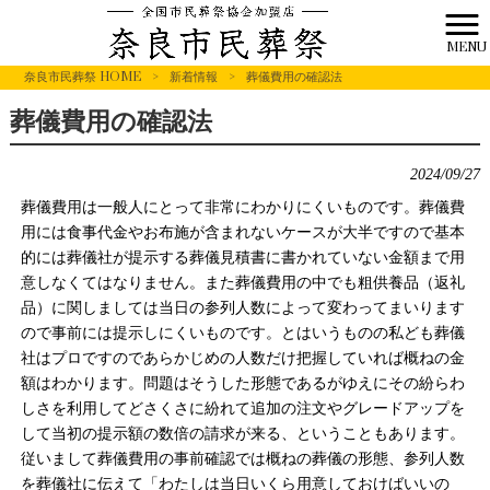
MENU
奈良市民葬祭 HOME
>
新着情報
>
葬儀費用の確認法
葬儀費用の確認法
2024/09/27
葬儀費用は一般人にとって非常にわかりにくいものです。葬儀費
用には食事代金やお布施が含まれないケースが大半ですので基本
的には葬儀社が提示する葬儀見積書に書かれていない金額まで用
意しなくてはなりません。また葬儀費用の中でも粗供養品（返礼
品）に関しましては当日の参列人数によって変わってまいります
ので事前には提示しにくいものです。とはいうものの私ども葬儀
社はプロですのであらかじめの人数だけ把握していれば概ねの金
額はわかります。問題はそうした形態であるがゆえにその紛らわ
しさを利用してどさくさに紛れて追加の注文やグレードアップを
して当初の提示額の数倍の請求が来る、ということもあります。
従いまして葬儀費用の事前確認では概ねの葬儀の形態、参列人数
を葬儀社に伝えて「わたしは当日いくら用意しておけばいいの