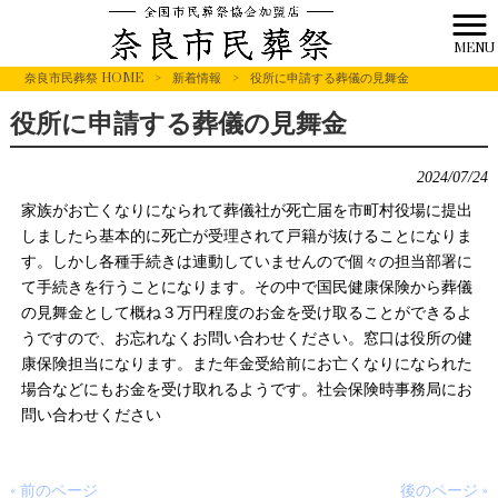
MENU
奈良市民葬祭 HOME
>
新着情報
>
役所に申請する葬儀の見舞金
役所に申請する葬儀の見舞金
2024/07/24
家族がお亡くなりになられて葬儀社が死亡届を市町村役場に提出
しましたら基本的に死亡が受理されて戸籍が抜けることになりま
す。しかし各種手続きは連動していませんので個々の担当部署に
て手続きを行うことになります。その中で国民健康保険から葬儀
の見舞金として概ね３万円程度のお金を受け取ることができるよ
うですので、お忘れなくお問い合わせください。窓口は役所の健
康保険担当になります。また年金受給前にお亡くなりになられた
場合などにもお金を受け取れるようです。社会保険時事務局にお
問い合わせください
« 前のページ
後のページ »