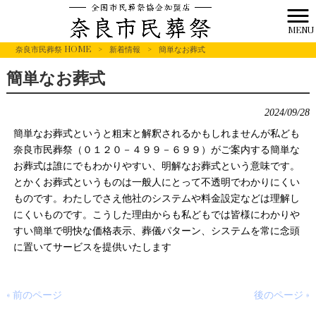
MENU
奈良市民葬祭 HOME
>
新着情報
>
簡単なお葬式
簡単なお葬式
2024/09/28
簡単なお葬式というと粗末と解釈されるかもしれませんが私ども
奈良市民葬祭（０１２０－４９９－６９９）がご案内する簡単な
お葬式は誰にでもわかりやすい、明解なお葬式という意味です。
とかくお葬式というものは一般人にとって不透明でわかりにくい
ものです。わたしでさえ他社のシステムや料金設定などは理解し
にくいものです。こうした理由からも私どもでは皆様にわかりや
すい簡単で明快な価格表示、葬儀パターン、システムを常に念頭
に置いてサービスを提供いたします
« 前のページ
後のページ »