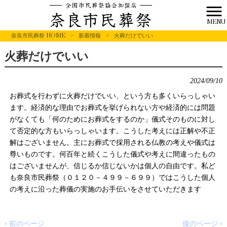
MENU
奈良市民葬祭 HOME
>
新着情報
>
火葬だけでいい
火葬だけでいい
2024/09/10
お葬式を行わずに火葬だけでいい、という方も多くいらっしゃい
ます。経済的な理由でお葬式を挙げられない方や経済的には問題
がなくても「何のためにお葬式をするのか」儀式そのものに対し
て否定的な方もいらっしゃいます。こうした考えには正解や不正
解はございません。主にお葬式で採用される仏教の考えや儀式は
尊いものです。何百年と続くこうした儀式や考えに間違ったもの
はございませんが、信じるか信じないかは個人の自由です。私ど
も奈良市民葬祭（０１２０－４９９－６９９）ではこうした個人
の考えに沿った葬儀の実施のお手伝いをさせていただきます
« 前のページ
後のページ »