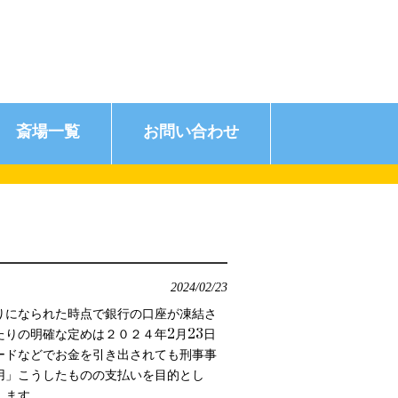
斎場一覧
お問い合わせ
2024/02/23
りになられた時点で銀行の口座が凍結さ
りの明確な定めは２０２４年2月23日
ードなどでお金を引き出されても刑事事
用」こうしたものの支払いを目的とし
します。