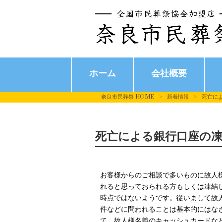
ホーム
会社概要
奈良市民葬祭 HOME
>
新着情報
>
死亡に
死亡による銀行口座の
お客様からのご相談で多いものに故人
れると思っておられる方もしくは凍結
時点ではないようです。従いまして故
件などに問われることは基本的にはな
て、故人様名義のキャッシュカードな