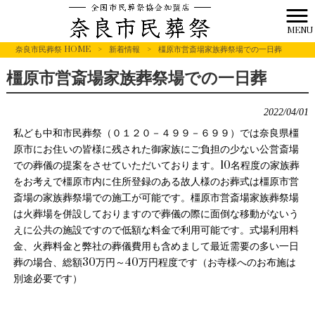
MENU
奈良市民葬祭 HOME
>
新着情報
>
橿原市営斎場家族葬祭場での一日葬
橿原市営斎場家族葬祭場での一日葬
2022/04/01
私ども中和市民葬祭（０１２０－４９９－６９９）では奈良県橿
原市にお住いの皆様に残された御家族にご負担の少ない公営斎場
での葬儀の提案をさせていただいております。10名程度の家族葬
をお考えで橿原市内に住所登録のある故人様のお葬式は橿原市営
斎場の家族葬祭場での施工が可能です。橿原市営斎場家族葬祭場
は火葬場を併設しておりますので葬儀の際に面倒な移動がないう
えに公共の施設ですので低額な料金で利用可能です。式場利用料
金、火葬料金と弊社の葬儀費用も含めまして最近需要の多い一日
葬の場合、総額30万円～40万円程度です（お寺様へのお布施は
別途必要です）