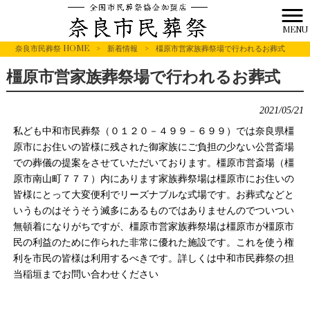
MENU
奈良市民葬祭 HOME
>
新着情報
>
橿原市営家族葬祭場で行われるお葬式
橿原市営家族葬祭場で行われるお葬式
2021/05/21
私ども中和市民葬祭（０１２０－４９９－６９９）では奈良県橿
原市にお住いの皆様に残された御家族にご負担の少ない公営斎場
での葬儀の提案をさせていただいております。橿原市営斎場（橿
原市南山町７７７）内にあります家族葬祭場は橿原市にお住いの
皆様にとって大変便利でリーズナブルな式場です。お葬式などと
いうものはそうそう滅多にあるものではありませんのでついつい
無頓着になりがちですが、橿原市営家族葬祭場は橿原市が橿原市
民の利益のために作られた非常に優れた施設です。これを使う権
利を市民の皆様は利用するべきです。詳しくは中和市民葬祭の担
当稲垣までお問い合わせください