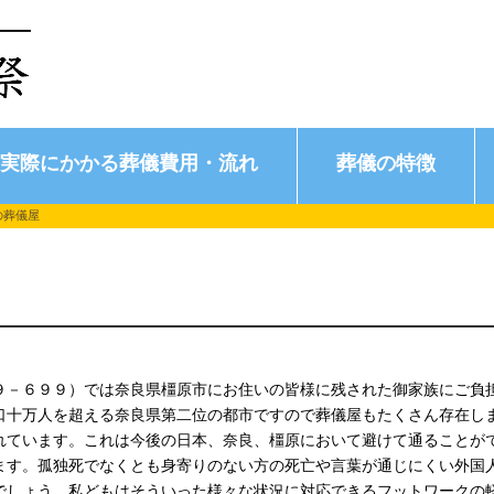
実際にかかる葬儀費用・流れ
葬儀の特徴
の葬儀屋
９－６９９）では奈良県橿原市にお住いの皆様に残された御家族にご負
口十万人を超える奈良県第二位の都市ですので葬儀屋もたくさん存在し
れています。これは今後の日本、奈良、橿原において避けて通ることが
ます。孤独死でなくとも身寄りのない方の死亡や言葉が通じにくい外国
でしょう。私どもはそういった様々な状況に対応できるフットワークの