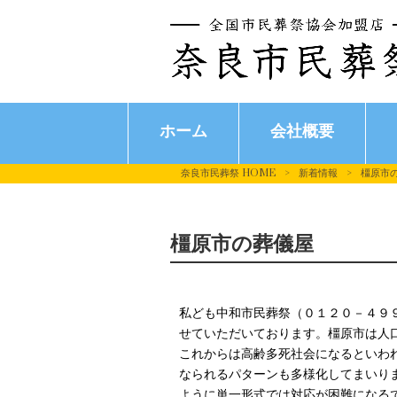
ホーム
会社概要
奈良市民葬祭 HOME
>
新着情報
>
橿原市
橿原市の葬儀屋
私ども中和市民葬祭（０１２０－４９
せていただいております。橿原市は人
これからは高齢多死社会になるといわ
なられるパターンも多様化してまいり
ように単一形式では対応が困難になる