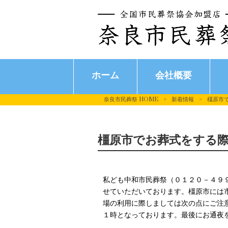
ホーム
会社概要
奈良市民葬祭 HOME
>
新着情報
>
橿原市
橿原市でお葬式をする
私ども中和市民葬祭（０１２０－４９
せていただいております。橿原市には
場の利用に際しましては次の点にご注
１時となっております。最後にお通夜