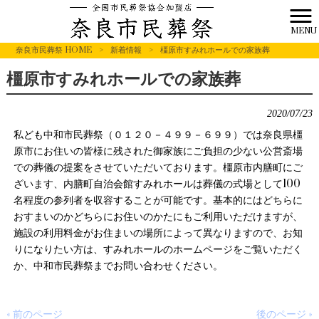
MENU
奈良市民葬祭 HOME
>
新着情報
>
橿原市すみれホールでの家族葬
橿原市すみれホールでの家族葬
2020/07/23
私ども中和市民葬祭（０１２０－４９９－６９９）では奈良県橿
原市にお住いの皆様に残された御家族にご負担の少ない公営斎場
での葬儀の提案をさせていただいております。橿原市内膳町にご
ざいます、内膳町自治会館すみれホールは葬儀の式場として100
名程度の参列者を収容することが可能です。基本的にはどちらに
おすまいのかどちらにお住いのかたにもご利用いただけますが、
施設の利用料金がお住まいの場所によって異なりますので、お知
りになりたい方は、すみれホールのホームページをご覧いただく
か、中和市民葬祭までお問い合わせください。
« 前のページ
後のページ »