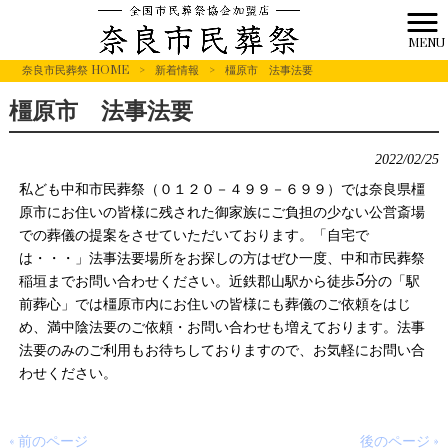
MENU
奈良市民葬祭 HOME
>
新着情報
>
橿原市 法事法要
橿原市 法事法要
2022/02/25
私ども中和市民葬祭（０１２０－４９９－６９９）では奈良県橿
原市にお住いの皆様に残された御家族にご負担の少ない公営斎場
での葬儀の提案をさせていただいております。「自宅で
は・・・」法事法要場所をお探しの方はぜひ一度、中和市民葬祭
稲垣までお問い合わせください。近鉄郡山駅から徒歩5分の「駅
前葬心」では橿原市内にお住いの皆様にも葬儀のご依頼をはじ
め、満中陰法要のご依頼・お問い合わせも増えております。法事
法要のみのご利用もお待ちしておりますので、お気軽にお問い合
わせください。
« 前のページ
後のページ »