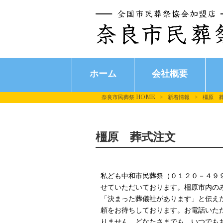
ホーム
会社概要
奈良市民葬祭 HOME
>
新着情報
>
橿原 
橿原 葬式注文
私ども中和市民葬祭（０１２０－４９
せていただいております。橿原市内の
「決まった葬儀社があります」と伝えた
頼をお待ちしております。お電話いた
りません。どなたさまでも、いつでも