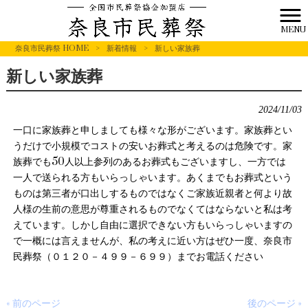
MENU
奈良市民葬祭 HOME
>
新着情報
>
新しい家族葬
新しい家族葬
2024/11/03
一口に家族葬と申しましても様々な形がございます。家族葬とい
うだけで小規模でコストの安いお葬式と考えるのは危険です。家
族葬でも50人以上参列のあるお葬式もございますし、一方では
一人で送られる方もいらっしゃいます。あくまでもお葬式という
ものは第三者が口出しするものではなくご家族近親者と何より故
人様の生前の意思が尊重されるものでなくてはならないと私は考
えています。しかし自由に選択できない方もいらっしゃいますの
で一概には言えませんが、私の考えに近い方はぜひ一度、奈良市
民葬祭（０１２０－４９９－６９９）までお電話ください
« 前のページ
後のページ »