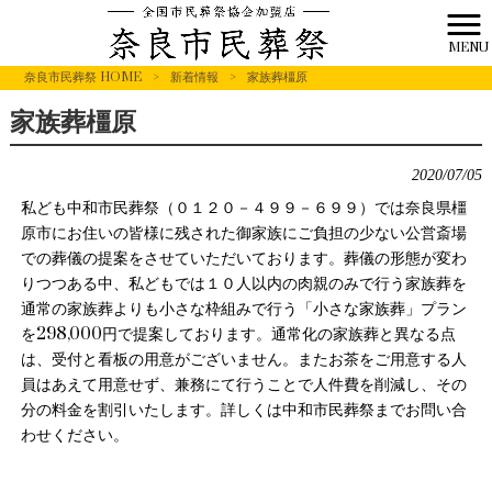
MENU
奈良市民葬祭 HOME
>
新着情報
>
家族葬橿原
家族葬橿原
2020/07/05
私ども中和市民葬祭（０１２０－４９９－６９９）では奈良県橿
原市にお住いの皆様に残された御家族にご負担の少ない公営斎場
での葬儀の提案をさせていただいております。葬儀の形態が変わ
りつつある中、私どもでは１０人以内の肉親のみで行う家族葬を
通常の家族葬よりも小さな枠組みで行う「小さな家族葬」プラン
を298,000円で提案しております。通常化の家族葬と異なる点
は、受付と看板の用意がございません。またお茶をご用意する人
員はあえて用意せず、兼務にて行うことで人件費を削減し、その
分の料金を割引いたします。詳しくは中和市民葬祭までお問い合
わせください。