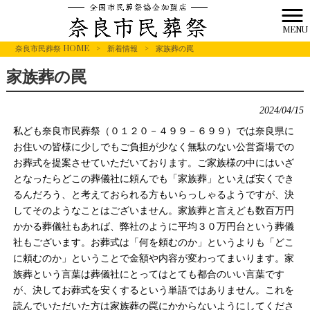
MENU
奈良市民葬祭 HOME
>
新着情報
>
家族葬の罠
家族葬の罠
2024/04/15
私ども奈良市民葬祭（０１２０－４９９－６９９）では奈良県に
お住いの皆様に少しでもご負担が少なく無駄のない公営斎場での
お葬式を提案させていただいております。ご家族様の中にはいざ
となったらどこの葬儀社に頼んでも「家族葬」といえば安くでき
るんだろう、と考えておられる方もいらっしゃるようですが、決
してそのようなことはございません。家族葬と言えども数百万円
かかる葬儀社もあれば、弊社のように平均３０万円台という葬儀
社もございます。お葬式は「何を頼むのか」というよりも「どこ
に頼むのか」ということで金額や内容が変わってまいります。家
族葬という言葉は葬儀社にとってはとても都合のいい言葉です
が、決してお葬式を安くするという単語ではありません。これを
読んでいただいた方は家族葬の罠にかからないようにしてくださ