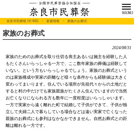
MENU
奈良市民葬祭 HOME
>
新着情報
>
家族のお葬式
家族のお葬式
2024/08/31
家族のためのお葬式を取り仕切る喪主あるいは施主を経験した人
もたくさんいらっしゃる一方で、ここ数年家族の葬儀は経験して
いない。という方もいらっしゃるでしょう。家族のお葬式という
のは家族構成や実家の距離など様々な条件からも経験値は大きく
変わってまいります。住んでいる場所が先祖代々からの土地だと
すると村の中だけでも家族親族がたくさん住んでいますので当然
お亡くなりになられる方も数年に一度程度はいらっしゃいます。
一方で実家から遠く離れた町で結婚して子供ができて、子供が独
立して夫婦二人で暮らしている場合などは遠い実家で亡くなった
親族のお葬式にも参列はなかなかできません。自然お葬式との距
離は離れる一方です。