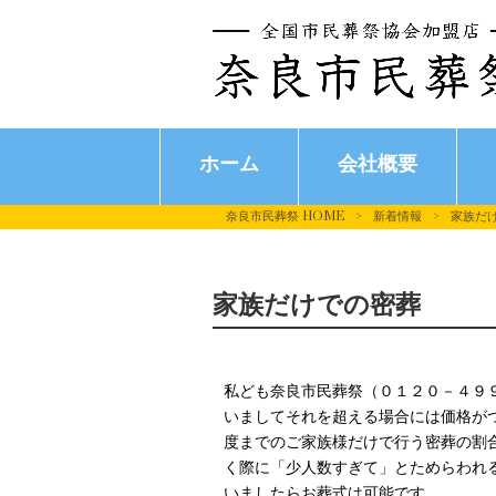
ホーム
会社概要
奈良市民葬祭 HOME
>
新着情報
>
家族だ
家族だけでの密葬
私ども奈良市民葬祭（０１２０－４９
いましてそれを超える場合には価格が
度までのご家族様だけで行う密葬の割
く際に「少人数すぎて」とためらわれ
いましたらお葬式は可能です