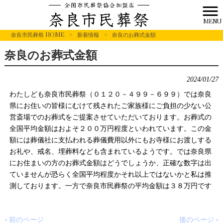
MENU
奈良市民葬祭 HOME
>
新着情報
>
奈良のお葬式金額
奈良のお葬式金額
2024/01/27
わたしども奈良市民葬祭（０１２０－４９９－６９９）では奈良
県にお住いの皆様にむけて残されたご家族様にご負担の少ない公
営斎場でのお葬式をご提案させていただいております。お葬式の
全国平均金額はおよそ２００万円程度といわれています。この金
額には葬儀社に支払われる葬儀費用以外にもお寺様にお渡しする
お礼や、戒名、埋葬料なども含まれているようです。では奈良県
にお住まいの方のお葬式金額はどうでしょうか、正確な数字は出
ていませんが恐らく全国平均程度かそれ以上ではないかと私は推
測しております。一方で奈良市民葬祭の平均金額は３８万円です
« 前のページ
後のページ »