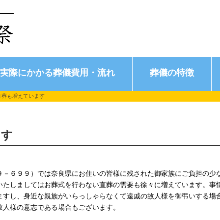
実際にかかる葬儀費用・流れ
葬儀の特徴
直葬も増えています
ます
９－６９９）では奈良県にお住いの皆様に残された御家族にご負担の少
いたしましてはお葬式を行わない直葬の需要も徐々に増えています。事
ますし、身近な親族がいらっしゃらなくて遠戚の故人様を御弔いする場
故人様の意志である場合もございます。