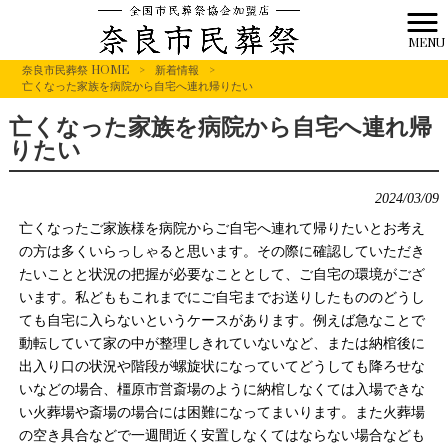
MENU
奈良市民葬祭 HOME
>
新着情報
>
亡くなった家族を病院から自宅へ連れ帰りたい
亡くなった家族を病院から自宅へ連れ帰
りたい
2024/03/09
亡くなったご家族様を病院からご自宅へ連れて帰りたいとお考え
の方は多くいらっしゃると思います。その際に確認していただき
たいことと状況の把握が必要なこととして、ご自宅の環境がござ
います。私どももこれまでにご自宅までお送りしたもののどうし
ても自宅に入らないというケースがあります。例えば急なことで
動転していて家の中が整理しきれていないなど、または納棺後に
出入り口の状況や階段が螺旋状になっていてどうしても降ろせな
いなどの場合、橿原市営斎場のように納棺しなくては入場できな
い火葬場や斎場の場合には困難になってまいります。また火葬場
の空き具合などで一週間近く安置しなくてはならない場合なども