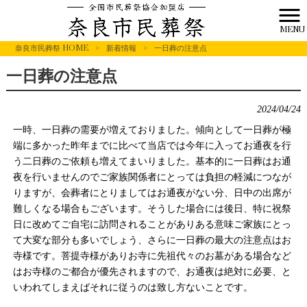
MENU
奈良市民葬祭 HOME
>
新着情報
>
一日葬の注意点
一日葬の注意点
2024/04/24
一時、一日葬の需要が増えておりました。傾向として一日葬が極
端に多かった昨年までに比べて当店では今年に入ってお通夜を行
う二日葬のご依頼も増えてまいりました。基本的に一日葬はお通
夜を行いませんのでご家族関係者にとっては負担の軽減につなが
りますが、会葬者にとりましてはお通夜がない分、日中の出席が
難しくなる場合もございます。そうした場合には後日、特に祝祭
日に改めてご自宅に訪問されることがありある意味ご家族にとっ
て大変な部分も多いでしょう、さらに一日葬の最大の注意点はお
寺様です。菩提寺様がありお寺に先祖代々のお墓がある場合など
はお寺様のご都合が優先されますので、お通夜は絶対に必要、と
いわれてしまえばそれに従うのは致し方ないことです。