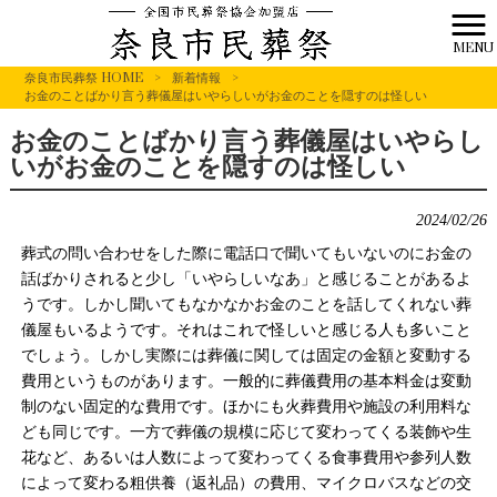
MENU
奈良市民葬祭 HOME
>
新着情報
>
お金のことばかり言う葬儀屋はいやらしいがお金のことを隠すのは怪しい
お金のことばかり言う葬儀屋はいやらし
いがお金のことを隠すのは怪しい
2024/02/26
葬式の問い合わせをした際に電話口で聞いてもいないのにお金の
話ばかりされると少し「いやらしいなあ」と感じることがあるよ
うです。しかし聞いてもなかなかお金のことを話してくれない葬
儀屋もいるようです。それはこれで怪しいと感じる人も多いこと
でしょう。しかし実際には葬儀に関しては固定の金額と変動する
費用というものがあります。一般的に葬儀費用の基本料金は変動
制のない固定的な費用です。ほかにも火葬費用や施設の利用料な
ども同じです。一方で葬儀の規模に応じて変わってくる装飾や生
花など、あるいは人数によって変わってくる食事費用や参列人数
によって変わる粗供養（返礼品）の費用、マイクロバスなどの交