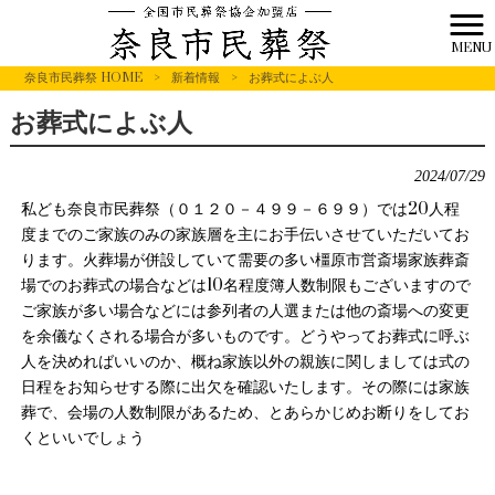
MENU
奈良市民葬祭 HOME
>
新着情報
>
お葬式によぶ人
お葬式によぶ人
2024/07/29
私ども奈良市民葬祭（０１２０－４９９－６９９）では20人程
度までのご家族のみの家族層を主にお手伝いさせていただいてお
ります。火葬場が併設していて需要の多い橿原市営斎場家族葬斎
場でのお葬式の場合などは10名程度簿人数制限もございますので
ご家族が多い場合などには参列者の人選または他の斎場への変更
を余儀なくされる場合が多いものです。どうやってお葬式に呼ぶ
人を決めればいいのか、概ね家族以外の親族に関しましては式の
日程をお知らせする際に出欠を確認いたします。その際には家族
葬で、会場の人数制限があるため、とあらかじめお断りをしてお
くといいでしょう