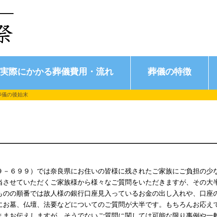
実際にかかる葬儀費用・流れ
葬儀の特徴
葬儀の後始末
９－６９９）では奈良県にお住いの皆様に残されたご家族にご負担の少
当させていただくご家族様から様々なご質問をいただきますが、その大
ものの順番では故人様の銀行口座見入っているお金の出し入れや、口座
にお墓、仏壇、法要などについてのご質問が大半です。もちろんお応え
ままお伝えしますが、そうでないご質問に関しては可能な限り事例や一