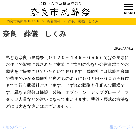
MENU
奈良市民葬祭 HOME
>
新着情報
>
奈良 葬儀 しくみ
奈良 葬儀 しくみ
2026/07/02
私ども奈良市民葬祭（０１２０－４９９－６９９）では奈良県に
お住いの皆様に残されたご家族にご負担の少ない公営斎場でのお
葬式をご提案させていただいております。葬儀社には比較的高額
で費用のかかる葬儀社と私どものように５０万円～６０万円程度
までで行う葬儀社ございます。いずれの葬儀も仕組みは同様で
す。異なる部分は施設、装飾、オプション、アップグレード、ス
タッフ人員などの違いになってまいります。葬儀・葬式の方法な
どには大きな違いはございません。
« 前のページ
後のページ »